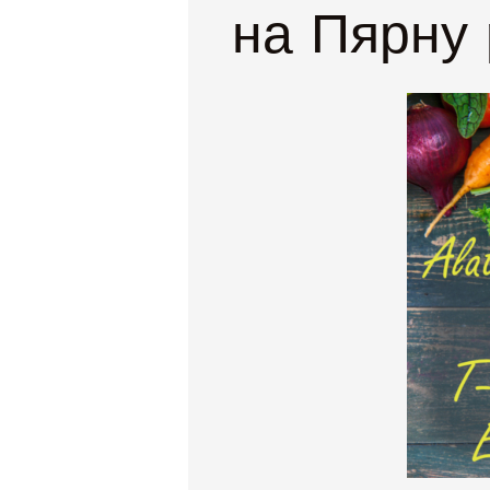
на
Пярну