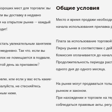
Общие условия
хороших мест для торговли: вы
ли вы доставку в недавно
Место и время продажи необходи
и на открытом рынке — каждый
начала использования прилавка 
одит!
Плата за использование торговой
 стать увлекательным занятием
Пярну рынке в соответствии с д
ежедневно. Так что, если вы
Комиссия оплачивается до начал
лок не помещается в подвале,
Продолжительность периода расп
угой день за прилавком?
одного дня до одного месяца.
влю, или если у вас есть какие-
На рынке могут продаваться тол
жалуйста, не стесняйтесь
рынком и законом.
нным ниже.
При нахождении и торговле на т
соблюдаться правовые акты, регу