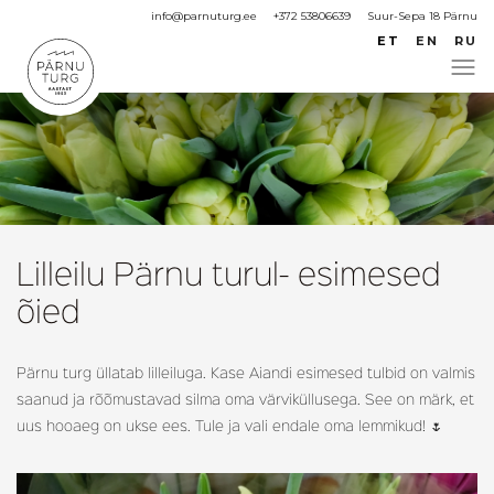
info@parnuturg.ee
+372 53806639
Suur-Sepa 18 Pärnu
ET
EN
RU
Lilleilu Pärnu turul- esimesed
õied
Pärnu turg üllatab lilleiluga. Kase Aiandi esimesed tulbid on valmis
saanud ja rõõmustavad silma oma värviküllusega. See on märk, et
uus hooaeg on ukse ees. Tule ja vali endale oma lemmikud! 🌷